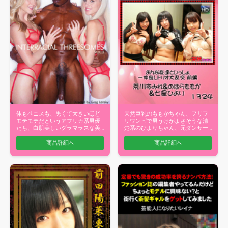
体もペニスも、黒くて大きいほど
天然巨乳のももかちゃん、フリフ
モテモテだというアフリカ系男優
リワンピで男うけがよさそうな清
たち、白肌美しいグラマラスな美
楚系のひよりちゃん、元ダンサー
女達が巨根…
でスタイル…
商品詳細へ
商品詳細へ