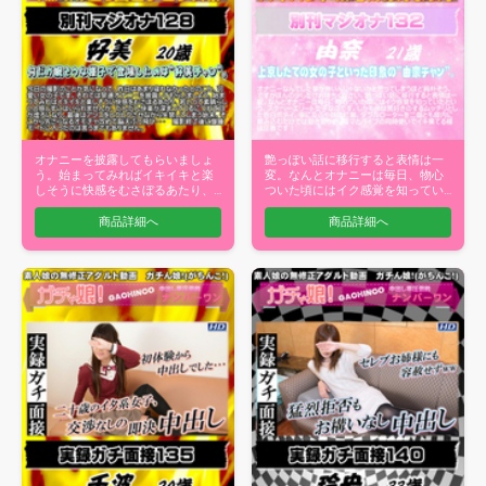
オナニーを披露してもらいましょ
艶っぽい話に移行すると表情は一
う。始まってみればイキイキと楽
変。なんとオナニーは毎日、物心
しそうに快感をむさぼるあたり、
ついた頃にはイク感覚を知ってい
若いって素…
たという、…
商品詳細へ
商品詳細へ