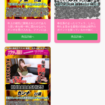
年上の彼氏に開発されたのであろ
奉仕系のまったりフェラ。しかし
う若い体を精一杯に震わせながら
時たま見せる凝視の目線は相手の
チンポを受け入れる。ファンには
ポイントを探っているかの如く、
堪らないも…
スケベ度の…
商品詳細へ
商品詳細へ