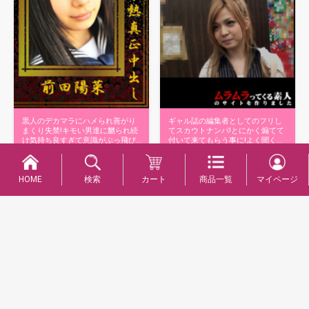
黒人のデカマラにハメられ善がり
ギャル誌の編集者としてのフリし
まくり失禁!キモい男達に嬲られ続
てスカウトナンパ!とにかく煽てて
け気持ち良すぎて意識がぶっ飛び
付いて来てもらう事に!よく聞く定
連続アク…
番のナ…
商品詳細へ
商品詳細へ
HOME
検索
カート
商品一覧
マイページ