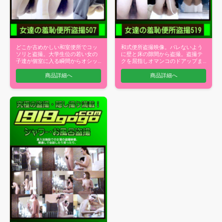
どこか古めかしい和室便所でコッ
和式便所盗撮映像。バレないよう
ソリと盗撮。大学生位の若い女の
に壁と床の隙間から盗撮。盗撮テ
子達が個室に入る瞬間からオシッ
クを屈指しオマンコのドアップま
コするして…
で鮮明映像…
商品詳細へ
商品詳細へ