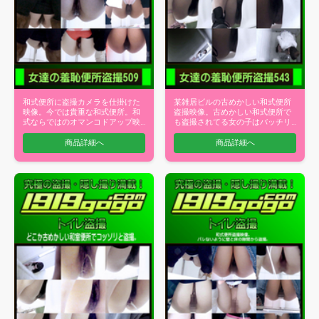
和式便所に盗撮カメラを仕掛けた
某雑居ビルの古めかしい和式便所
映像。今では貴重な和式便所。和
盗撮映像。古めかしい和式便所で
式ならではのオマンコドアップ映
も盗撮されてる女の子はバッチリ
像が楽しめ…
ドアップ鮮…
商品詳細へ
商品詳細へ