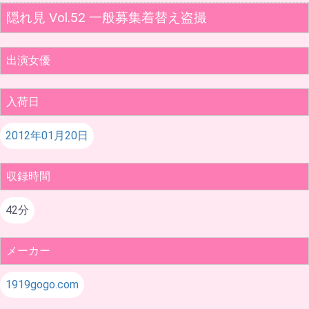
隠れ見 Vol.52 一般募集着替え盗撮
出演女優
入荷日
2012年01月20日
収録時間
42分
メーカー
1919gogo.com