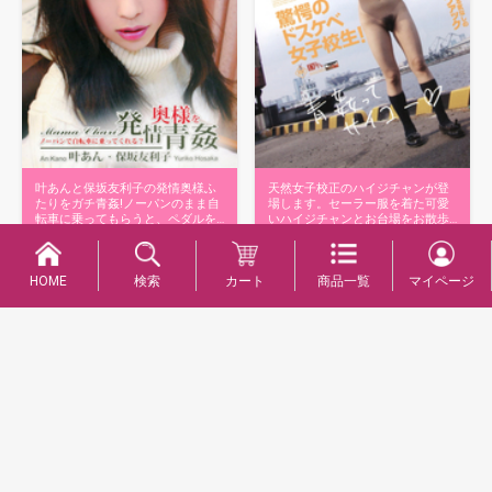
叶あんと保坂友利子の発情奥様ふ
天然女子校正のハイジチャンが登
たりをガチ青姦!ノーパンのまま自
場します。セーラー服を着た可愛
転車に乗ってもらうと、ペダルを
いハイジチャンとお台場をお散歩
漕ぐたび…
し階段で一…
商品詳細へ
商品詳細へ
HOME
検索
カート
商品一覧
マイページ