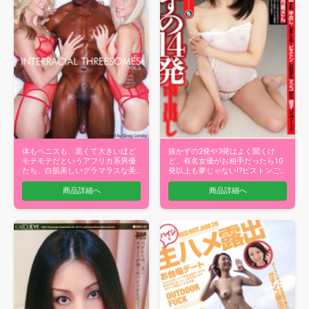
体もペニスも、黒くて大きいほど
抜かずの2発や3発はよく聞くけ
モテモテだというアフリカ系男優
ど、有名女優がお相手だったら10
たち、白肌美しいグラマラスな美
発以上も夢じゃない!?ピストンご
女達が巨根…
とにマ…
商品詳細へ
商品詳細へ