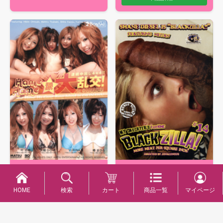
人気美女女優の叶志穂、大槻ひび
き、Yurina、椿まひるチャン等が
商品詳細へ
登場します。白砂のビーチを舞台
HOME
検索
カート
商品一覧
マイページ
にオ…
商品詳細へ