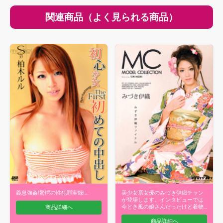
関連商品（よく見られる商品）
義息強姦!驚愕の性犯罪実録!…
美少女系女優のみづき伊織チャン
が登場します。インタビューでは
今どき風の娘さんだったけど着物
商品詳細へ
姿もそそり…
商品詳細へ