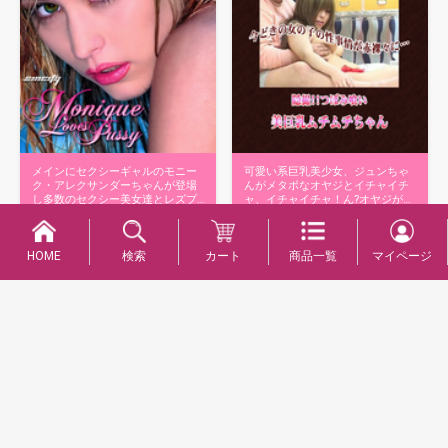
メインにセクシーギャルのモニー
可愛い系巨乳美少女、ジュンちゃ
ク・アレクサンダーちゃんが登場
んがメタボなオヤジとイチャイチ
し多数のセクシー美女達とレズプ
ャ、イチャイチャ！ん?オヤジが羨
レイを展開…
ましいっ…
商品詳細へ
商品詳細へ
HOME
検索
カート
商品一覧
マイページ