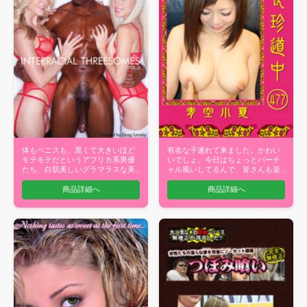
体もペニスも、黒くて大きいほど
有名な子連れて来ました。かわい
モテモテだというアフリカ系男優
いでしょ。今日はちょっとバーチ
たち、白肌美しいグラマラスな美
ャル風いしてるんで、皆さんも楽
女達が巨根…
しんでくだ…
商品詳細へ
商品詳細へ