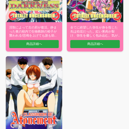
淫獣によって古の邪が復活。静ま
全てに絶望した弥生が身を投じた
った夜の校内で生物教師の裕子が
先は幼花だった。紅い果肉が裂
襲われる!悲鳴を上げても誰も助け
け、弥生を優しく包み込む。気が
てもらえ…
つくと弥生は…
商品詳細へ
商品詳細へ