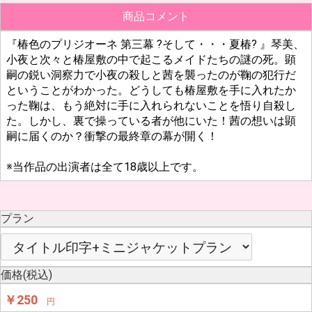
商品コメント
『椿色のプリジオーネ 第三幕 ?そして・・・夏椿? 』琴美、
小夜と次々と椿屋敷の中で起こるメイドたちの謎の死。顕
嗣の鋭い洞察力で小夜の殺しと茜を襲ったのが鞠の犯行だ
ということがわかった。どうしても椿屋敷を手に入れたか
った鞠は、もう絶対に手に入れられないことを悟り自殺し
た。しかし、裏で操っている者が他にいた！茜の想いは顕
嗣に届くのか？衝撃の最終章の幕が開く！
※当作品の出演者は全て18歳以上です。
プラン
価格(税込)
￥250
円