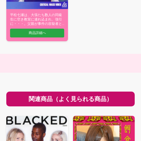
平松七瀬は、大張たち数人の同級
生に空き教室に連れ込まれ、強引
に・・・。父親が事件の容疑者と
して逮捕さ…
商品詳細へ
関連商品（よく見られる商品）