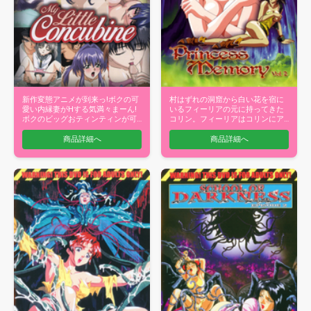
新作変態アニメが到来っ!ボクの可
村はずれの洞窟から白い花を宿に
愛い内縁妻がHする気満々まーん!
いるフィーリアの元に持ってきた
ボクのビッグおティンティンが可
コリン。フィーリアはコリンにア
愛いあ…
ミュレット…
商品詳細へ
商品詳細へ