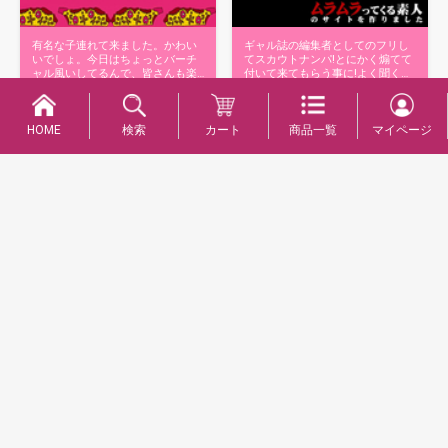
有名な子連れて来ました。かわい
ギャル誌の編集者としてのフリし
いでしょ。今日はちょっとバーチ
てスカウトナンパ!とにかく煽てて
ャル風いしてるんで、皆さんも楽
付いて来てもらう事に!よく聞く定
しんでくだ…
番のナ…
商品詳細へ
商品詳細へ
HOME
検索
カート
商品一覧
マイページ
身長157cm、上からＢ:88cm(E-