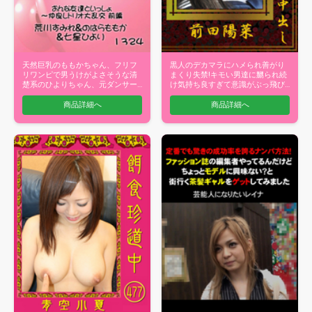
天然巨乳のももかちゃん、フリフ
黒人のデカマラにハメられ善がり
リワンピで男うけがよさそうな清
まくり失禁!キモい男達に嬲られ続
楚系のひよりちゃん、元ダンサー
け気持ち良すぎて意識がぶっ飛び
でスタイル…
連続アク…
商品詳細へ
商品詳細へ