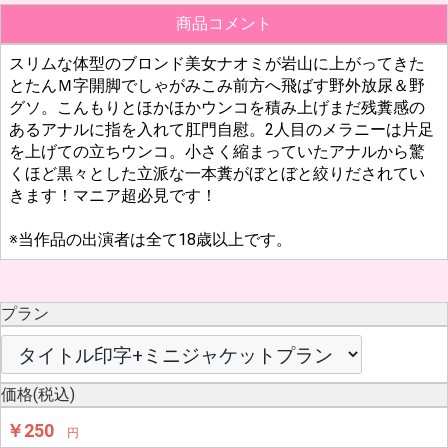
商品コメント
スリムな体型のブロンド美女ナオミが岩山に上がってきた
とたんＭ字開脚でしゃがみこみ前方へ飛ばす野外放尿＆野
グソ。こんもりとほかほかウンコを積み上げまだ残糞感の
あるアナルに指を入れて肛門自慰。2人目のメラニーは片足
を上げての立ちウンコ。小さく縮まっていたアナルから驚
くほど黒々とした立派な一本糞がぼとぼと絞りだされてい
きます！マニア超必見です！
※当作品の出演者は全て18歳以上です。
プラン
価格(税込)
￥250
円